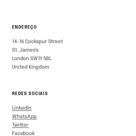
ENDEREÇO
14-16 Cockspur Street
St. James's
London SW1Y 5BL
United Kingdom
REDES SOCIAIS
LinkedIn
WhatsApp
Twitter
Facebook