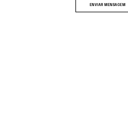
ENVIAR MENSAGEM
os de férias ou eventos
 mencione na linha de